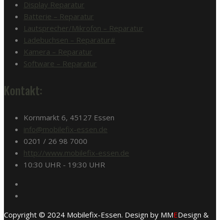
Display Reparatur
Batterie – Reparatur
Lautsprecher/Mikrofon – Reparatur
Ladebuchsen – Reparatur#
Kamera – Reparatur
Software – Reparatur
Kontakt:
Kornmarkt 6, 45127 Essen
info@mobilefix-essen.de
0201 / 26 98 7000
http://www.mobilefix-essen.de
10:30 UHR - 19:30 UHR
Copyright © 2024 Mobilefix-Essen. Design by MM
E
Design &